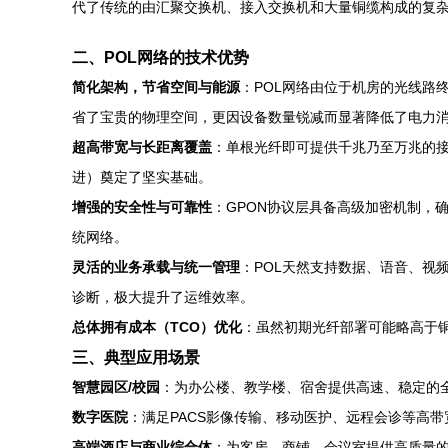
代了传统的由汇聚交换机、接入交换机和大量铜缆构成的复
二、POL网络的技术优势
简化架构，节省空间与能源
：POL网络由位于机房的光线路
省了宝贵的物理空间，更因设备数量锐减而显著降低了电力
超高带宽与长距离覆盖
：单根光纤即可提供千兆乃至万兆的接
进）奠定了坚实基础。
增强的安全性与可靠性
：GPON协议层具备高级加密机制，
统网络。
灵活的业务承载与统一管理
：POL天然支持数据、语音、视
诊断，极大提升了运维效率。
总体拥有成本（TCO）优化
：虽然初期光纤部署可能略高于
三、典型应用场景
智慧园区/校园
：为办公楼、教学楼、宿舍提供高速、稳定的全
数字医院
：满足PACS影像传输、移动医护、远程会诊等高
高端酒店与商业综合体
：为客房、商铺、会议室提供高质量的